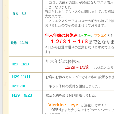
コロナの政府の対応が5類になりマスク着用
ことになりました。
当店としましてもマスクに関しましてお客様
R５ 5/8
大丈夫です。
マツエクスタッフはコロナの前から施術中は
おりましたのでそのまま付けております。
年末年始のお休み
は
ヘアー
、
マツエク
とと
１２/３１～１/３
ま
でとなり
R元 12/29
４日からは通常通りの営業となりますのでよ
ます
。
年末年始のお休み
H29 11/13
12/29～1/3迄
お休みとなり
H29 11/11
お店のお休みカレンダーが右の枠に設置され
H29 9/28
ネット予約の受付を開始しました。
H29 9/23
電話予約を受け付け開始しました。
Vierklee eye
が誕生します！！
OPENはまだ少し先ですがホームページで