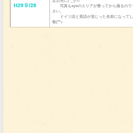
足お先に(^_-)-☆
H29９/28
写真もeyeのエリアが整ってから撮るので
さい。
ドイツ語と英語が混じった名前になってし
敬(^^♪