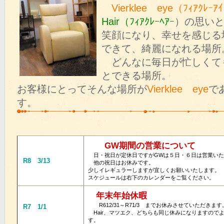
Vierklee eye（ﾌｨｱｸﾚｰｱｲ
Hair（ﾌｨｱｸﾚｰﾍｱｰ
）
の思い
笑顔になり、幸せを感じる
できて、綺麗になれる場所
どんなに毎日が忙しくて
とできる場所。
お客様にとってそんな場所が
Vierklee eye
で
す。
GW期間の営業について
日・祝日が定休日ですがGWは５日・６日は営業いた
R8 3/13
他の祝日はお休みです。
少しイレギュラーしますが宜しくお願いいたします。
スケジュールは右下のカレンダーをご覧ください。
年末年始休暇
R612/31～R71/3 までお休みさせていただきます
R7 1/1
Hair、マツエク、どちらも同じ休みになりますので
す。